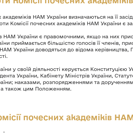
ти Комісії почесних академікі
 академіків НАМ України визначаються на її засі
и Комісії почесних академіків НАМ України є за
в НАМ України є правомочними, якщо на них прису
ни приймається більшістю голосів її членів, прис
 НАМ України доводяться до відома керівництва, П
ті.
аїни у своїй діяльності керується Конституцією 
дента України, Кабінету Міністрів України, Стат
раїни; наказами, розпорядженнями та дорученням
, а також цим Положенням.
місії почесних академіків НА