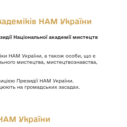
кадеміків НАМ України
идії Національної академії мистецтв
іки НАМ України, а також особи, що є
льного мистецтва, мистецтвознавства,
зицією Президії НАМ України.
ацюють на громадських засадах.
 НАМ України