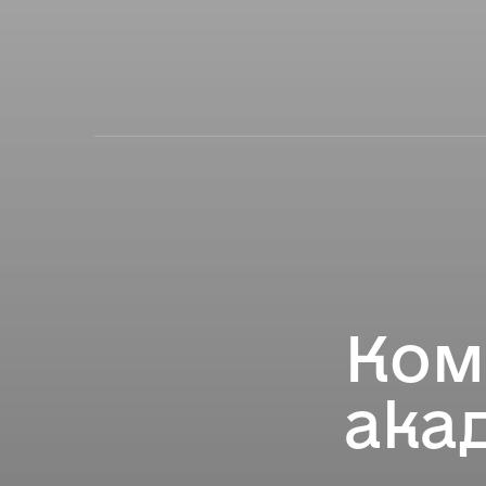
Ком
ака