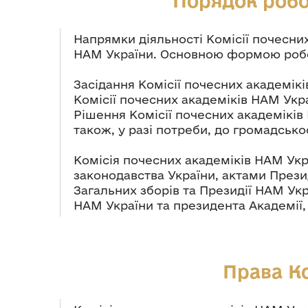
Порядок робо
Напрямки діяльності Комісії почесних
НАМ України. Основною формою робот
Засідання Комісії почесних академікі
Комісії почесних академіків НАМ Украї
Рішення Комісії почесних академіків
також, у разі потреби, до громадськос
Комісія почесних академіків НАМ Укр
законодавства України, актами Прези
Загальних зборів та Президії НАМ Ук
НАМ України та президента Академії
Права Ко