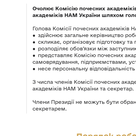
Очолює Комісію почесних академіків 
академіків НАМ України шляхом гол
Голова Комісії почесних академіків Н
● здійснює загальне керівництво роб
● скликає, організовує підготовку та
● розподіляє обов’язки між заступни
● представляє Комісію почесних акад
самоврядування, підприємствами, уст
● несе персональну відповідальність 
З числа членів Комісії почесних ака
академіків НАМ України та секретар.
Члени Президії не можуть бути обран
секретарем.