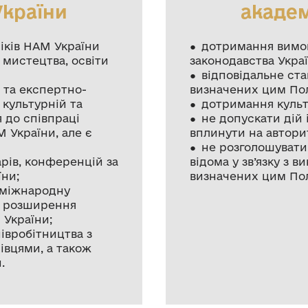
України
академ
іків НАМ України
● дотримання вимог
 мистецтва, освіти
законодавства Украї
● відповідальне ста
 та експертно-
визначених цим По
 культурній та
● дотримання культ
 до співпраці
● не допускати дій 
М України, але є
вплинути на автори
● не розголошувати
арів, конференцій за
відома у зв’язку з 
їни;
визначених цим По
 міжнародну
м розширення
 України;
півробітництва з
вцями, а також
.