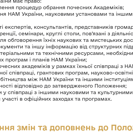
аїни має право:
лення процедур обрання почесних Академіків;
ня НАМ України, науковими установами та іншими
ті експертів, консультантів, представників громад
енції, семінари, круглі столи, пов’язані з діяльн
для обговорення їхніх наукових та мистецьких дос
окументи та іншу інформацію від структурних під
еріальними та технічними ресурсами, необхідним
их програм і планів НАМ України;
чесних академіків у рамках їхньої співпраці з Н
ої співпраці, грантових програм, науково-освітні
бітництва між НАМ України та іншими інституціями
ності відповідно до затвердженого Положення;
 у співпраці з іншими науковими та культурними
 участі в офіційних заходах та програмах.
ння змін та доповнень до Пол