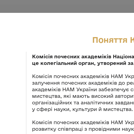
Поняття К
Комісія почесних академіків Націона
це колегіальний орган, утворений за
Комісія почесних академіків НАМ Укр
залучення почесних академіків до реа
академіків НАМ України забезпечує 
мистецтва, які мають високий авторит
організаційних та аналітичних завда
у сфері науки, культури й мистецтва.
Комісія почесних академіків НАМ Укр
розвитку співпраці з провідними нау