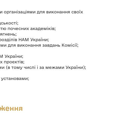
 організаціями для виконання своїх
ськості;
істю почесних академіків;
ягнень;
розділів НАМ України;
и для виконання завдань Комісії;
АМ України;
х проєктів;
 (в тому числі і за межами України);
 установами;
оження