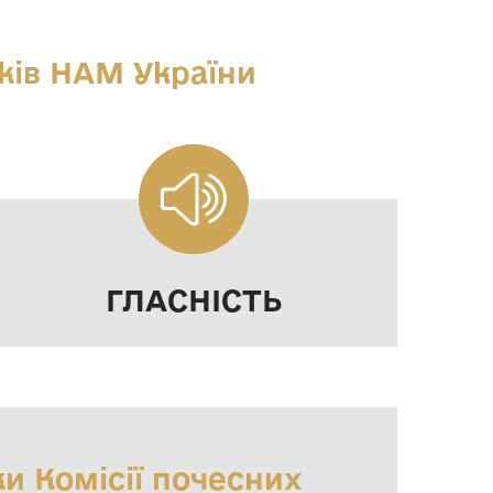
іків НАМ України
ПР
ГЛАСНІСТЬ
ки Комісії почесних