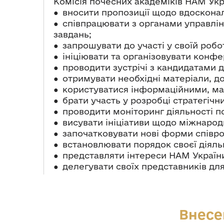
Комісія почесних академіків НАМ Укр
● вносити пропозиції щодо вдоскона
● співпрацювати з органами управлін
завдань;
● запрошувати до участі у своїй робо
● ініціювати та організовувати конфер
● проводити зустрічі з кандидатами 
● отримувати необхідні матеріали, д
● користуватися інформаційними, мат
● брати участь у розробці стратегічн
● проводити моніторинг діяльності по
● висувати ініціативи щодо міжнародн
● започатковувати нові форми співро
● встановлювати порядок своєї діяль
● представляти інтереси НАМ України
● делегувати своїх представників для
Внесе