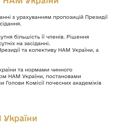
в НАМ України
данні з урахуванням пропозицій Президії
сідання.
тня більшість її членів. Рішення
утніх на засіданні.
резидії та колективу НАМ України, а
України та нормами чинного
утом НАМ України, постановами
и Голови Комісії почесних академіків
М України