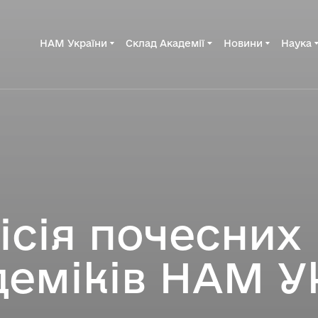
НАМ України
Склад Академії
Новини
Наука
ісія почесних
деміків НАМ У