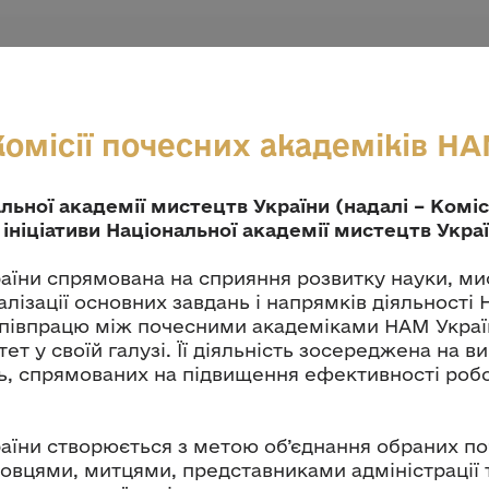
омісії почесних академіків Н
льної академії мистецтв України (надалі – Коміс
 ініціативи Національної академії мистецтв Украї
аїни спрямована на сприяння розвитку науки, ми
лізації основних завдань і напрямків діяльності
співпрацю між почесними академіками НАМ Украї
ет у своїй галузі. Її діяльність зосереджена на в
нь, спрямованих на підвищення ефективності робо
аїни створюється з метою об’єднання обраних по
ковцями, митцями, представниками адміністрації 