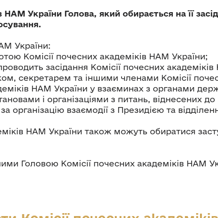
НАМ України Голова, який обирається на її засіда
осування.
АМ України:
отою Комісії почесних академіків НАМ України;
 проводить засідання Комісії почесних академіків
ком, секретарем та іншими членами Комісії поче
еміків НАМ України у взаєминах з органами держ
ановами і організаціями з питань, віднесених до
за організацію взаємодії з Президією та відділе
деміків НАМ України також можуть обиратися заст
ими Головою Комісії почесних академіків НАМ Ук