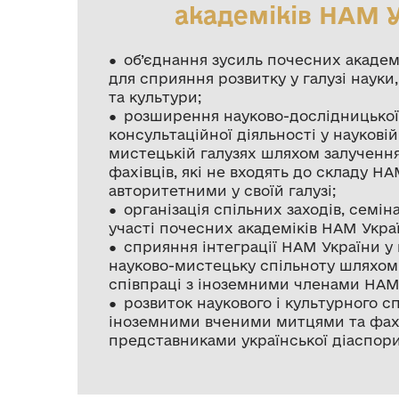
академіків НАМ 
● об’єднання зусиль почесних академ
для сприяння розвитку у галузі науки,
та культури;
● розширення науково-дослідницької
консультаційної діяльності у науковій
мистецькій галузях шляхом залучення
фахівців, які не входять до складу НА
авторитетними у своїй галузі;
● організація спільних заходів, семін
участі почесних академіків НАМ Укра
● сприяння інтеграції НАМ України у
науково-мистецьку спільноту шляхо
співпраці з іноземними членами НАМ
● розвиток наукового і культурного с
іноземними вченими митцями та фахі
представниками української діаспори