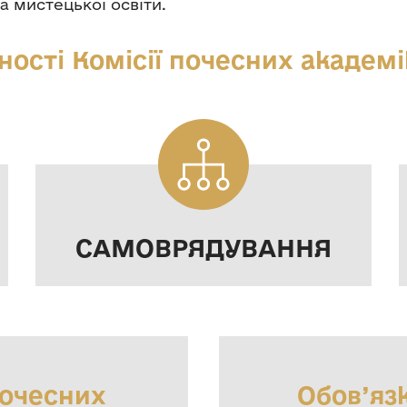
а мистецької освіти.
ості Комісії почесних академ
САМОВРЯДУВАННЯ
почесних
Обов’яз