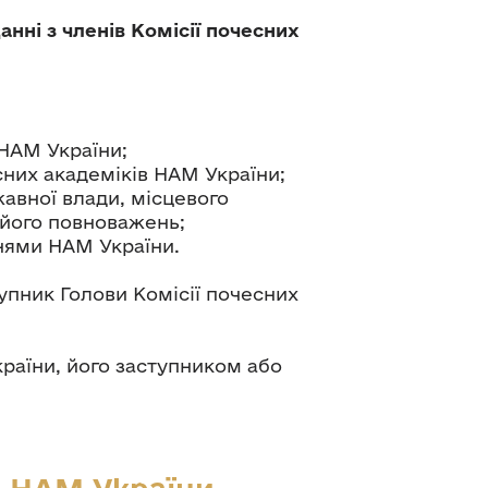
нні з членів Комісії почесних
 НАМ України;
сних академіків НАМ України;
авної влади, місцевого
 його повноважень;
ннями НАМ України.
упник Голови Комісії почесних
раїни, його заступником або