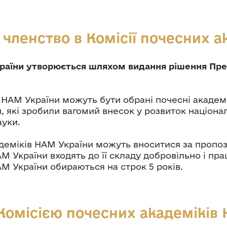
 членство в Комісії почесних а
раїни утворюється шляхом видання рішення През
 НАМ України можуть бути обрані почесні академ
 які зробили вагомий внесок у розвиток націона
ауки.
адеміків НАМ України можуть вноситися за пропо
АМ України входять до її складу добровільно і пр
АМ України обираються на строк 5 років.
Комісією почесних академіків