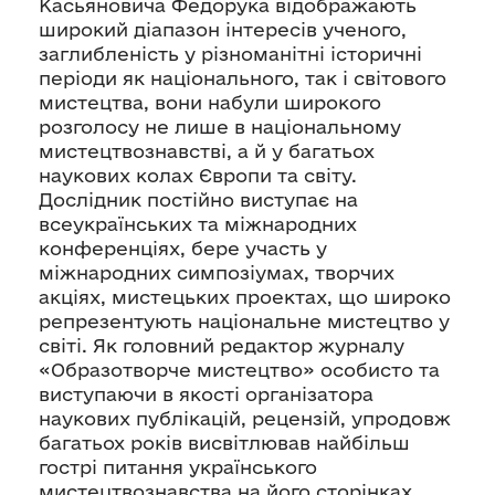
Касьяновича Федорука відображають
широкий діапазон інтересів ученого,
заглибленість у різноманітні історичні
періоди як національного, так і світового
мистецтва, вони набули широкого
розголосу не лише в національному
мистецтвознавстві, а й у багатьох
наукових колах Європи та світу.
Дослідник постійно виступає на
всеукраїнських та міжнародних
конференціях, бере участь у
міжнародних симпозіумах, творчих
акціях, мистецьких проектах, що широко
репрезентують національне мистецтво у
світі. Як головний редактор журналу
«Образотворче мистецтво» особисто та
виступаючи в якості організатора
наукових публікацій, рецензій, упродовж
багатьох років висвітлював найбільш
гострі питання українського
мистецтвознавства на його сторінках,