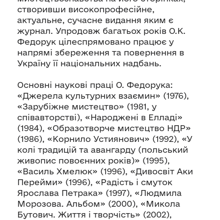
створивши високопрофесійне,
актуальне, сучасне видання яким є
журнал. Упродовж багатьох років О.К.
Федорук цілеспрямовано працює у
напрямі збереження та повернення в
Україну її національних надбань.
Основні наукові праці О. Федорука:
«Джерела культурних взаємин» (1976),
«Зарубіжне мистецтво» (1981, у
співавторстві), «Народжені в Елладі»
(1984), «Образотворче мистецтво НДР»
(1986), «Корнило Устиянович» (1992), «У
колі традицій та авангарду (польський
живопис повоєнних років)» (1995),
«Василь Хмелюк» (1996), «Дивосвіт Аки
Перейми» (1996), «Радість і смуток
Ярослава Петрака» (1997), «Людмила
Морозова. Альбом» (2000), «Микола
Бутович. Життя і творчість» (2002),