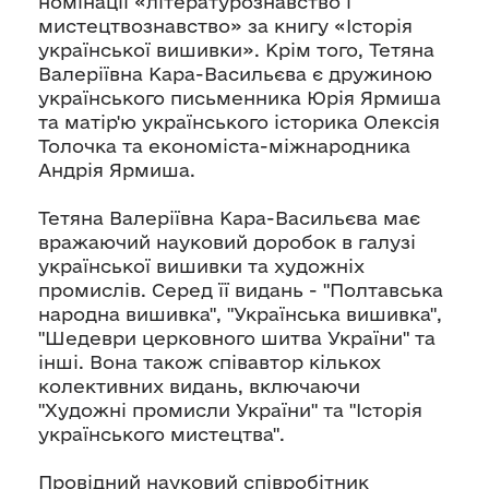
номінації «літературознавство і
мистецтвознавство» за книгу «Історія
української вишивки». Крім того, Тетяна
Валеріївна Кара-Васильєва є дружиною
українського письменника Юрія Ярмиша
та матір'ю українського історика Олексія
Толочка та економіста-міжнародника
Андрія Ярмиша.
Тетяна Валеріївна Кара-Васильєва має
вражаючий науковий доробок в галузі
української вишивки та художніх
промислів. Серед її видань - "Полтавська
народна вишивка", "Українська вишивка",
"Шедеври церковного шитва України" та
інші. Вона також співавтор кількох
колективних видань, включаючи
"Художні промисли України" та "Історія
українського мистецтва".
Провідний науковий співробітник