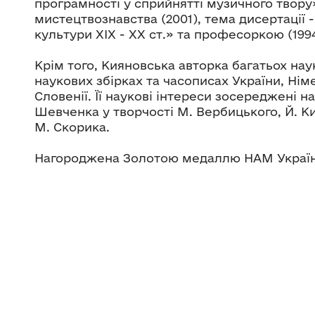
програмності у сприйнятті музичного твору
мистецтвознавства (2001), тема дисертації 
культури XIX - XX ст.» та професоркою (1994
Крім того, Кияновська авторка багатьох наук
наукових збірках та часописах України, Нім
Словенії. Її наукові інтереси зосереджені на
Шевченка у творчості М. Вербицького, Й. К
М. Скорика.
Нагороджена Золотою медаллю НАМ України