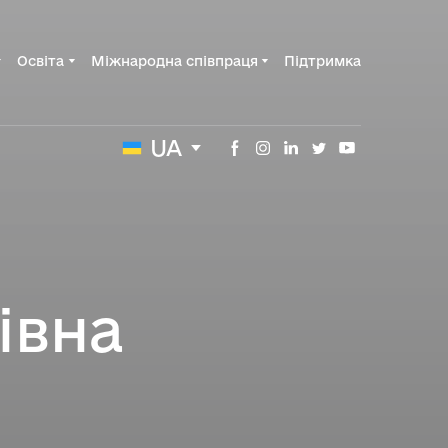
Освіта
Міжнародна співпраця
Підтримка
UA
івна